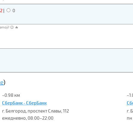
2
|
0
те
)
~0.98 км
~1.
Сбербанк - СберБанк
Сб
г. Белгород, проспект Славы, 112
г.
ежедневно, 08:00–22:00
пн 