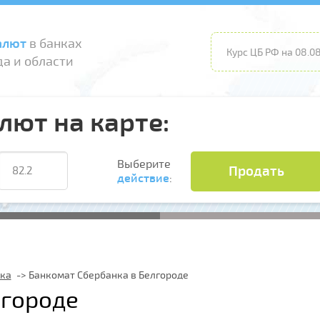
алют
в банках
Курс ЦБ РФ на 08.08
а и области
лют на карте:
Выберите
Продать
действие
:
ка
Банкомат Сбербанка в Белгороде
лгороде