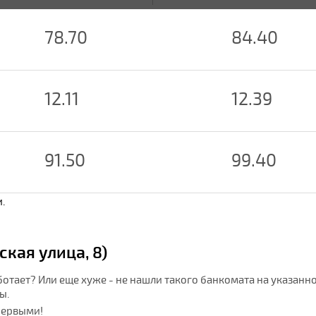
78.70
84.40
12.11
12.39
91.50
99.40
.
кая улица, 8)
ботает? Или еще хуже - не нашли такого банкомата на указанн
ы.
первыми!