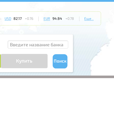
:
USD
82.17
+0.76
EUR
94.84
+0.78
Еще...
Купить
Поиск