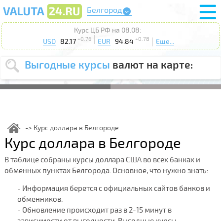
Белгород
Курс ЦБ РФ на 08.08:
+0.76
+0.78
USD
82.17
EUR
94.84
Еще...
Выгодные курсы
валют на карте:
Выберите
USD
EUR
валюту
:
Введите
курс от
:
Курс доллара в Белгороде
Курс доллара в Белгороде
Выберите
Продать
Купить
действие
:
В таблице собраны курсы доллара США во всех банках и
обменных пунктах Белгорода. Основное, что нужно знать:
Поиск
- Информация берется с официальных сайтов банков и
обменников.
- Обновление происходит раз в 2-15 минут в
зависимости от выгодности. Выгодные курсы