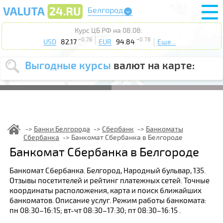
Белгород
Курс ЦБ РФ на 08.08:
+0.76
+0.78
USD
82.17
EUR
94.84
Еще...
Выгодные курсы
валют на карте:
Выберите
USD
EUR
валюту
:
Введите
курс от
:
Банки Белгорода
Сбербанк
Банкоматы
Сбербанка
Банкомат Сбербанка в Белгороде
Выберите
Продать
Купить
Банкомат Сбербанка в Белгороде
действие
:
Банкомат Сбербанка. Белгород, Народный бульвар, 135.
Поиск
Отзывы посетителей и рейтинг платежных сетей. Точные
координаты расположения, карта и поиск ближайших
банкоматов. Описание услуг. Режим работы банкомата:
пн 08:30–16:15; вт-чт 08:30–17:30; пт 08:30–16:15 .