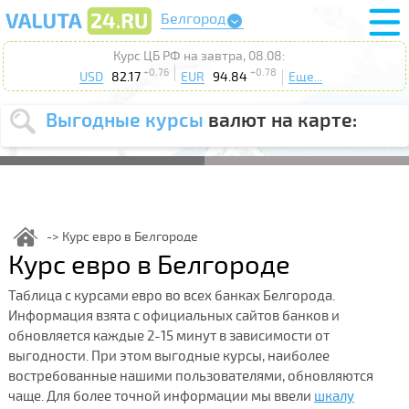
Белгород
Курс ЦБ РФ на завтра, 08.08:
+0.76
+0.78
USD
82.17
EUR
94.84
Еще...
Выгодные курсы
валют на карте:
Выберите
USD
EUR
валюту
:
Введите
курс от
:
Курс евро в Белгороде
Курс евро в Белгороде
Выберите
Продать
Купить
действие
:
Таблица с курсами евро во всех банках Белгорода.
Информация взята с официальных сайтов банков и
Поиск
обновляется каждые 2-15 минут в зависимости от
выгодности. При этом выгодные курсы, наиболее
востребованные нашими пользователями, обновляются
чаще. Для более точной информации мы ввели
шкалу