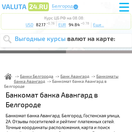
Белгород
Курс ЦБ РФ на 08.08:
+0.76
+0.78
USD
82.17
EUR
94.84
Еще...
Выгодные курсы
валют на карте:
Выберите
USD
EUR
валюту
:
Введите
курс от
:
Банки Белгорода
Банк Авангард
Банкоматы
банка Авангард
Банкомат банка Авангард в
Выберите
Продать
Купить
Белгороде
действие
:
Банкомат банка Авангард в
Поиск
Белгороде
Банкомат банка Авангард. Белгород, Гостенская улица,
2А. Отзывы посетителей и рейтинг платежных сетей.
Точные координаты расположения, карта и поиск