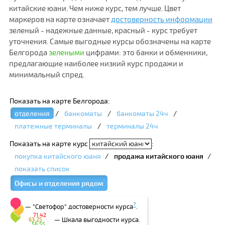
китайские юани. Чем ниже курс, тем лучше. Цвет
маркеров на карте означает
достоверность информации
зеленый - надежные данные, красный - курс требует
уточнения. Самые выгодные курсы обозначены на карте
Белгорода
зелеными
цифрами: это банки и обменники,
предлагающие наиболее низкий курс продажи и
минимальный спред.
Показать на карте Белгорода:
отделения
/
банкоматы
/
банкоматы 24ч
/
платежные терминалы
/
терминалы 24ч
Показать на карте курс
:
покупка китайского юаня
/
продажа китайского юаня
/
показать список
Офисы и отделения рядом
?
— "Светофор" достоверности курса
.
71.42
— Шкала выгодности курса.
63.25
56.55