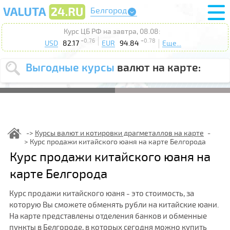
Белгород
Курс ЦБ РФ на завтра, 08.08:
+0.76
+0.78
USD
82.17
EUR
94.84
Еще...
Выгодные курсы
валют на карте:
Выберите
USD
EUR
валюту
:
Введите
курс до
:
Курсы валют и котировки драгметаллов на карте
Курс продажи китайского юаня на карте Белгорода
Выберите
Продать
Купить
Курс продажи китайского юаня на
действие
:
карте Белгорода
Поиск
Курс продажи китайского юаня - это стоимость, за
которую Вы сможете обменять рубли на китайские юани.
На карте представлены отделения банков и обменные
пункты в Белгороде, в которых сегодня можно купить