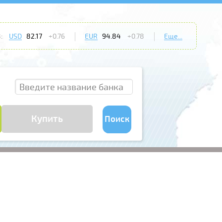
:
USD
82.17
+0.76
EUR
94.84
+0.78
Еще...
Купить
Поиск