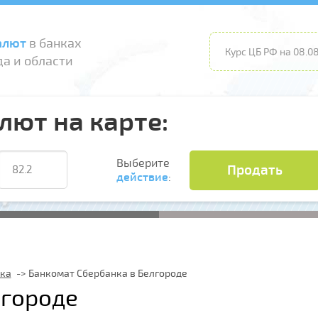
алют
в банках
Курс ЦБ РФ на 08.08
а и области
лют на карте:
Выберите
Продать
действие
:
ка
Банкомат Сбербанка в Белгороде
лгороде