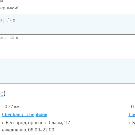
ы.
первыми!
2
|
0
те
)
~0.27 км
~0
Сбербанк - СберБанк
Сб
г. Белгород, проспект Славы, 112
г.
ежедневно, 08:00–22:00