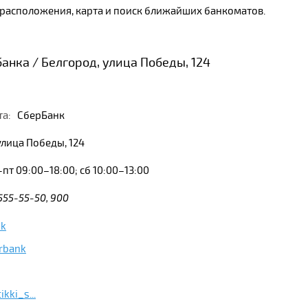
ы расположения, карта и поиск ближайших банкоматов.
анка / Белгород, улица Победы, 124
та:
СберБанк
улица Победы, 124
пт 09:00–18:00; сб 10:00–13:00
 555-55-50, 900
nk
rbank
kki_s...