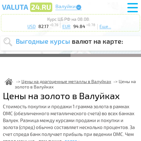
Валуйки
Курс ЦБ РФ на 08.08:
+0.76
+0.78
USD
82.17
EUR
94.84
Еще...
Выгодные курсы
валют на карте:
Выберите
USD
EUR
валюту
:
Введите
курс от
:
Цены на драгоценные металлы в Валуйках
Цены на
золото в Валуйках
Выберите
Продать
Купить
Цены на золото в Валуйках
действие
:
Стоимость покупки и продажи 1 грамма золота в рамках
Поиск
ОМС (обезличенного металлического счета) во всех банках
Валуек. Разница между курсами продажи и покупки и
золота (спред) обычно составляет несколько процентов. За
счет спреда банк получает прибыль при ведении ОМС. Чем