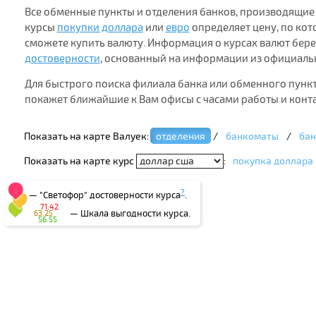
Все обменные пункты и отделения банков, производящие
курсы
покупки доллара
или
евро
определяет цену, по кот
сможете купить валюту. Информация о курсах валют бере
достоверности
, основанный на информации из официальн
Для быстрого поиска филиала банка или обменного пунк
покажет ближайшие к Вам офисы с часами работы и кон
Показать на карте Валуек:
отделения
/
банкоматы
/
бан
Показать на карте курс
:
покупка доллара
?
— "Светофор" достоверности курса
.
71.42
— Шкала выгодности курса.
63.25
56.55