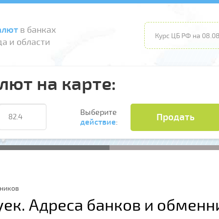
алют
в банках
Курс ЦБ РФ на 08.08
а и области
лют на карте:
Выберите
Продать
действие
:
нников
уек. Адреса банков и обменн