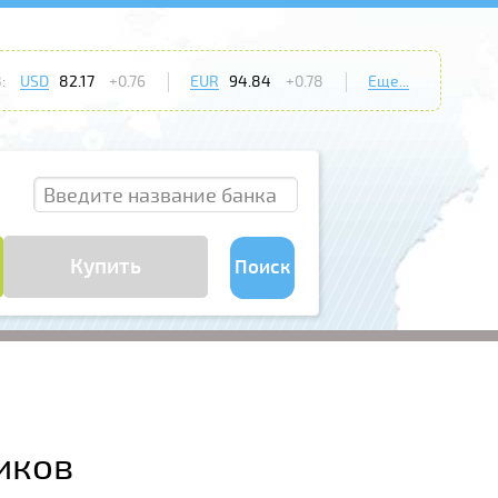
:
USD
82.17
+0.76
EUR
94.84
+0.78
Еще...
Купить
Поиск
иков