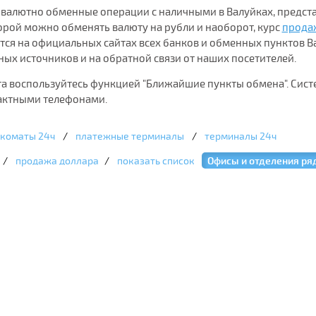
 валютно обменные операции с наличными в Валуйках, предста
орой можно обменять валюту на рубли и наоборот, курс
прода
тся на официальных сайтах всех банков и обменных пунктов 
ых источников и на обратной связи от наших посетителей.
та воспользуйтесь функцией "Ближайшие пункты обмена". Сис
тактными телефонами.
коматы 24ч
/
платежные терминалы
/
терминалы 24ч
/
продажа доллара
/
показать список
Офисы и отделения ря