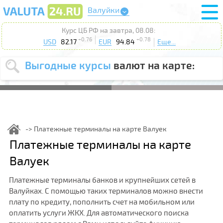
Валуйки
Курс ЦБ РФ на завтра, 08.08:
+0.76
+0.78
USD
82.17
EUR
94.84
Еще...
Выгодные курсы
валют на карте:
Выберите
USD
EUR
валюту
:
Введите
курс от
:
Платежные терминалы на карте Валуек
Выберите
Платежные терминалы на карте
Продать
Купить
действие
:
Валуек
Поиск
Платежные терминалы банков и крупнейших сетей в
Валуйках. С помощью таких терминалов можно внести
плату по кредиту, пополнить счет на мобильном или
оплатить услуги ЖКХ. Для автоматического поиска