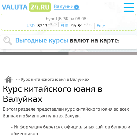
Валуйки
Курс ЦБ РФ на 08.08:
+0.76
+0.78
USD
82.17
EUR
94.84
Еще...
Выгодные курсы
валют на карте:
Выберите
USD
EUR
валюту
:
Введите
курс от
:
Курс китайского юаня в Валуйках
Курс китайского юаня в
Выберите
Продать
Купить
действие
:
Валуйках
Поиск
В этом разделе представлен курс китайского юаня во всех
банках и обменных пунктах Валуек.
- Информация берется с официальных сайтов банков и
обменников.