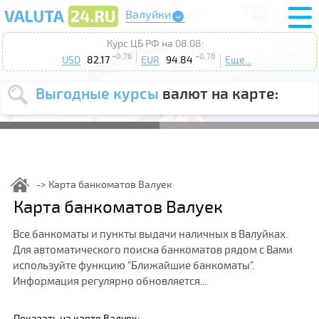
Валуйки
Курс ЦБ РФ на 08.08:
+0.76
+0.78
USD
82.17
EUR
94.84
Еще...
Выгодные курсы
валют на карте:
Выберите
USD
EUR
валюту
:
Введите
курс от
:
Карта банкоматов Валуек
Выберите
Карта банкоматов Валуек
Продать
Купить
действие
:
Все банкоматы и пункты выдачи наличных в Валуйках.
Поиск
Для автоматического поиска банкоматов рядом с Вами
используйте функцию "Ближайшие банкоматы".
Информация регулярно обновляется...
Показать на карте Валуек: