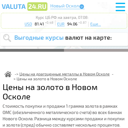
Новый Оскол
Курс ЦБ РФ на завтра, 07.08:
+0.48
+0.87
USD
81.41
EUR
94.06
Еще...
Выгодные курсы
валют на карте:
Выберите
USD
EUR
валюту
:
Введите
курс от
:
Цены на драгоценные металлы в Новом Осколе
Цены на золото в Новом Осколе
Выберите
Продать
Купить
Цены на золото в Новом
действие
:
Осколе
Поиск
Стоимость покупки и продажи 1 грамма золота в рамках
ОМС (обезличенного металлического счета) во всех банках
Нового Оскола. Разница между курсами продажи и покупки
и золота (спред) обычно составляет несколько процентов.