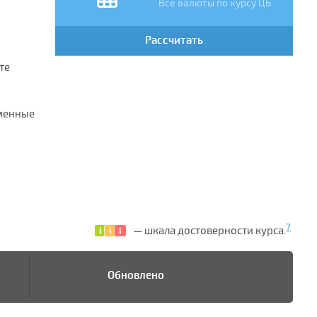
Все валюты по курсу ЦБ
Рассчитать
те
бменные
?
— шкала достоверности курса.
Обновлено