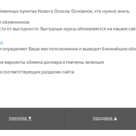
бменных пунктах Нового Оскола. Основное, что нужно знать:
и обменников.
ости от выгодности. Выгодные курсы обновляются на нашем сай
ых
.
ки определяет Ваше местоположение и выводит ближайшие о
ые варианты обмена доллара отмечены зеленым.
в соответствующих разделах сайта.
покупка ▼
продажа ▲