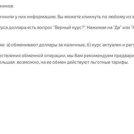
чников:
очнили у них информацию. Вы можете кликнуть по любому из 
са доллара есть вопрос "Верный курс?". Нажимая на "Да" или "
нке: а) обменивают доллары за наличные; б) курс актуален и ре
уществления обменной операции, мы Вам рекомендуем предвари
ольшая: возможно, на ее обмен действуют льготные тарифы.