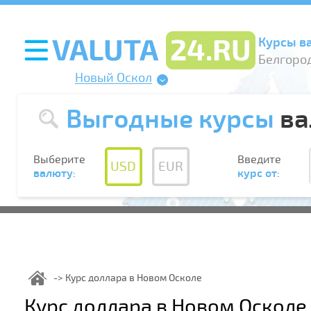
Курсы в
Белгород
Новый Оскол
Выгодные курсы
ва
Выберите
Введите
USD
EUR
валюту
:
курс от
:
Курс доллара в Новом Осколе
Курс доллара в Новом Осколе