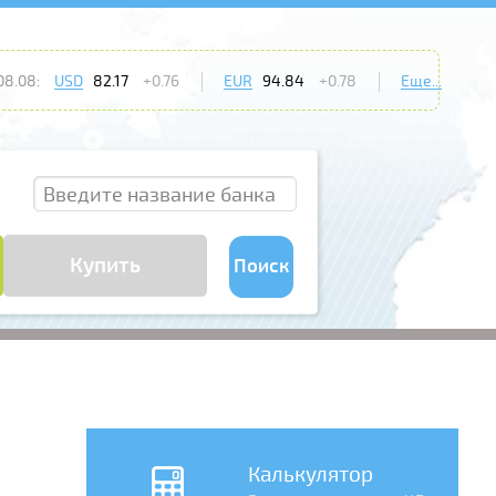
08.08:
USD
82.17
+0.76
EUR
94.84
+0.78
Еще...
Купить
Поиск
Калькулятор