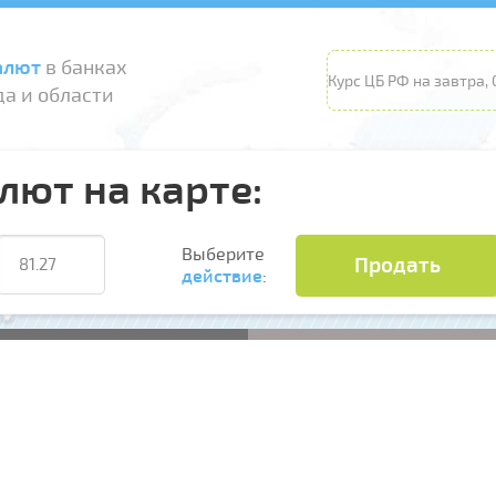
алют
в банках
Курс ЦБ РФ на завтра, 
а и области
лют на карте:
Выберите
Продать
действие
: