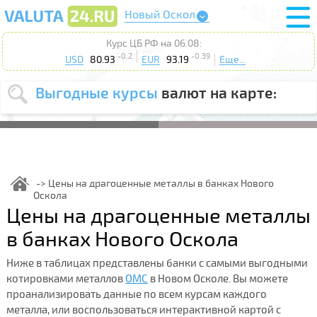
Новый Оскол
Курс ЦБ РФ на 06.08:
-0.2
-0.39
USD
80.93
EUR
93.19
Еще...
Выгодные курсы
валют на карте:
Выберите
USD
EUR
валюту
:
Введите
курс от
:
Цены на драгоценные металлы в банках Нового
Оскола
Выберите
Продать
Купить
Цены на драгоценные металлы
действие
:
в банках Нового Оскола
Поиск
Ниже в таблицах представлены банки с самыми выгодными
котировками металлов
ОМС
в Новом Осколе. Вы можете
проанализировать данные по всем курсам каждого
металла, или воспользоваться интерактивной картой с