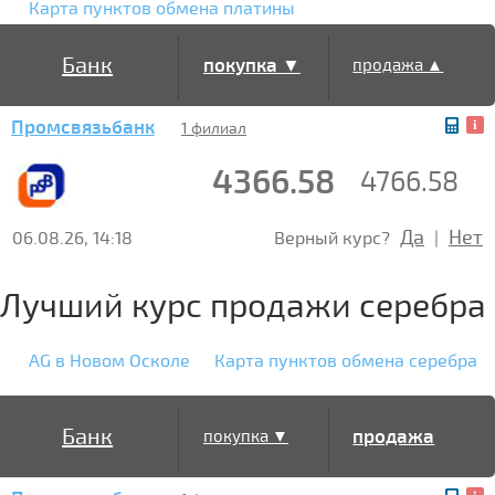
Карта пунктов обмена платины
Банк
покупка ▼
продажа ▲
Промсвязьбанк
1 филиал
4366.58
4766.58
Да
Нет
06.08.26, 14:18
Верный курс?
|
Лучший курс продажи серебра
AG в Новом Осколе
Карта пунктов обмена серебра
Банк
продажа
покупка ▼