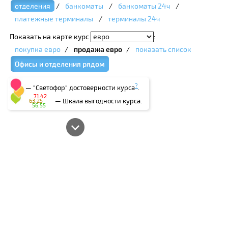
отделения
/
банкоматы
/
банкоматы 24ч
/
платежные терминалы
/
терминалы 24ч
Показать на карте курс
:
покупка евро
/
продажа евро
/
показать список
Офисы и отделения рядом
?
— "Светофор" достоверности курса
.
71.42
— Шкала выгодности курса.
63.25
56.55