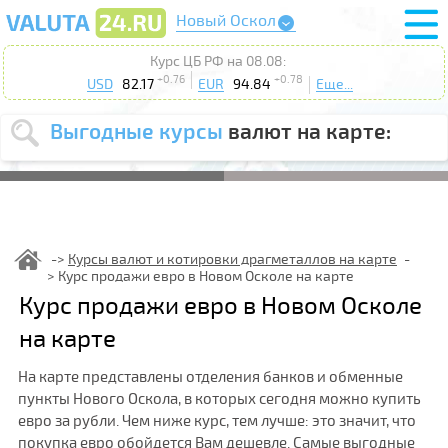
Новый Оскол
Курс ЦБ РФ на 08.08:
+0.76
+0.78
USD
82.17
EUR
94.84
Еще...
Выгодные курсы
валют на карте:
Выберите
USD
EUR
валюту
:
Введите
курс до
:
Курсы валют и котировки драгметаллов на карте
Курс продажи евро в Новом Осколе на карте
Выберите
Продать
Купить
Курс продажи евро в Новом Осколе
действие
:
на карте
Поиск
На карте представлены отделения банков и обменные
пункты Нового Оскола, в которых сегодня можно купить
евро за рубли. Чем ниже курс, тем лучше: это значит, что
покупка евро обойдется Вам дешевле. Самые выгодные