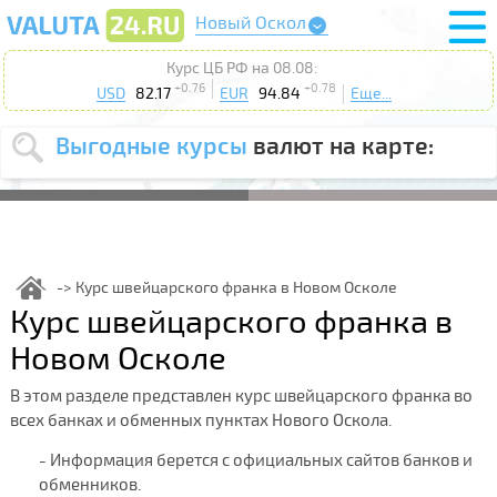
Новый Оскол
Курс ЦБ РФ на 08.08:
+0.76
+0.78
USD
82.17
EUR
94.84
Еще...
Выгодные курсы
валют на карте:
Выберите
USD
EUR
валюту
:
Введите
курс от
:
Курс швейцарского франка в Новом Осколе
Курс швейцарского франка в
Выберите
Продать
Купить
действие
:
Новом Осколе
Поиск
В этом разделе представлен курс швейцарского франка во
всех банках и обменных пунктах Нового Оскола.
- Информация берется с официальных сайтов банков и
обменников.