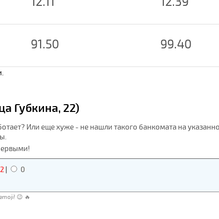
12.11
12.39
91.50
99.40
.
а Губкина, 22)
ботает? Или еще хуже - не нашли такого банкомата на указанн
ы.
первыми!
2
|
0