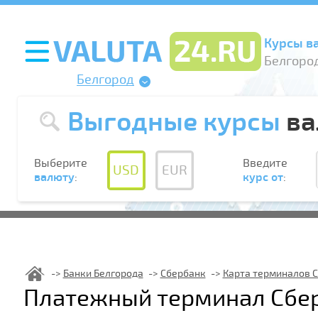
Курсы в
Белгород
Белгород
Выгодные курсы
ва
Выберите
Введите
USD
EUR
валюту
:
курс от
:
Банки Белгорода
Сбербанк
Карта терминалов 
Платежный терминал Сбер