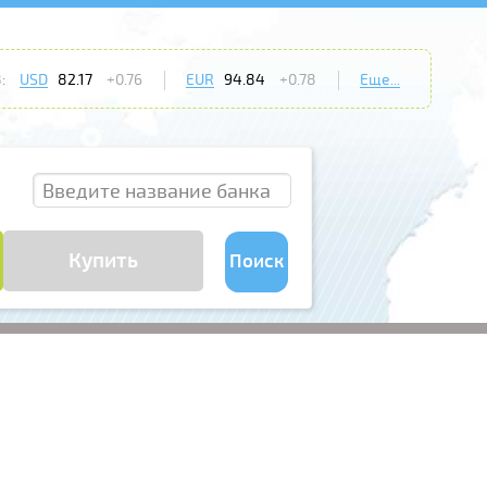
:
USD
82.17
+0.76
EUR
94.84
+0.78
Еще...
Купить
Поиск