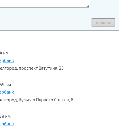
.4 км
ербанк
Белгород, проспект Ватутина, 25
.59 км
ербанк
 Белгород, бульвар Первого Салюта, 6
.79 км
ербанк