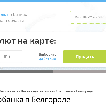
алют
в банках
Курс ЦБ РФ на 08.08
а и области
лют на карте:
Выберите
Продать
действие
:
Сбербанка
Платежный терминал Сбербанка в Белгороде
банка в Белгороде