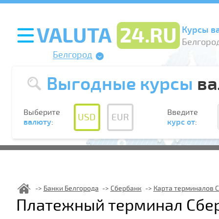
Курсы в
Белгород
Белгород
Выгодные курсы
ва
Выберите
Введите
USD
EUR
валюту
:
курс от
:
Банки Белгорода
Сбербанк
Карта терминалов 
Платежный терминал Сбер