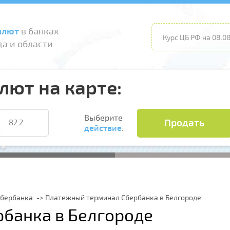
алют
в банках
Курс ЦБ РФ на 08.08
а и области
лют на карте:
Выберите
Продать
действие
:
Сбербанка
Платежный терминал Сбербанка в Белгороде
банка в Белгороде