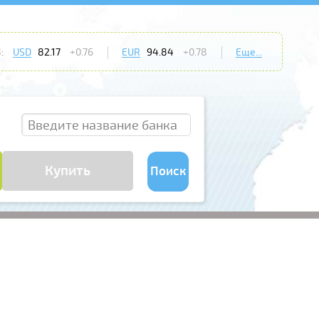
:
USD
82.17
+0.76
EUR
94.84
+0.78
Еще...
Купить
Поиск