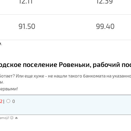
12.11
12.39
91.50
99.40
.
дское поселение Ровеньки, рабочий пос
ботает? Или еще хуже - не нашли такого банкомата на указанн
ы.
первыми!
2
|
0