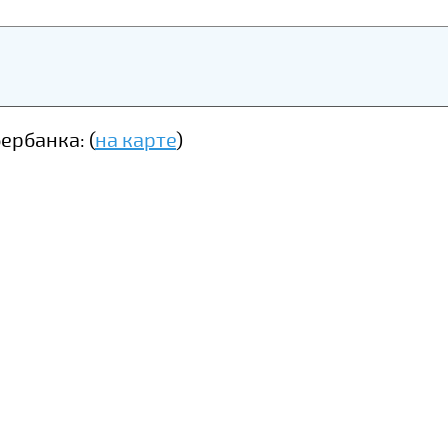
рбанка: (
на карте
)