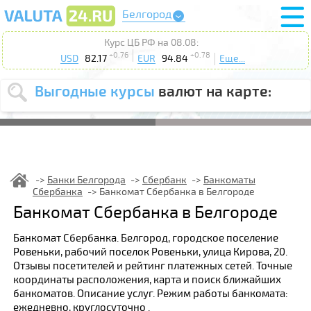
Белгород
Курс ЦБ РФ на 08.08:
+0.76
+0.78
USD
82.17
EUR
94.84
Еще...
Выгодные курсы
валют на карте:
Выберите
USD
EUR
валюту
:
Введите
курс от
:
Банки Белгорода
Сбербанк
Банкоматы
Сбербанка
Банкомат Сбербанка в Белгороде
Выберите
Продать
Купить
Банкомат Сбербанка в Белгороде
действие
:
Банкомат Сбербанка. Белгород, городское поселение
Поиск
Ровеньки, рабочий поселок Ровеньки, улица Кирова, 20.
Отзывы посетителей и рейтинг платежных сетей. Точные
координаты расположения, карта и поиск ближайших
банкоматов. Описание услуг. Режим работы банкомата:
ежедневно, круглосуточно .