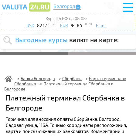
Белгород
Курс ЦБ РФ на 08.08:
+0.76
+0.78
USD
82.17
EUR
94.84
Еще...
Выгодные курсы
валют на карте:
Выберите
USD
EUR
валюту
:
Введите
курс от
:
Банки Белгорода
Сбербанк
Карта терминалов
Сбербанка
Платежный терминал Сбербанка в
Выберите
Продать
Купить
Белгороде
действие
:
Платежный терминал Сбербанка в
Поиск
Белгороде
Терминал для внесения оплаты Сбербанка. Белгород,
Садовая улица, 116А. Точные координаты расположения,
карта и поиск ближайших банкоматов. Комментарии и