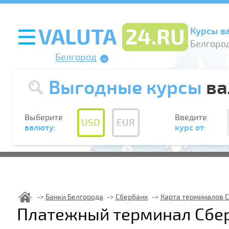
Курсы в
Белгород
Белгород
Выгодные курсы
ва
Выберите
Введите
USD
EUR
валюту
:
курс от
:
Банки Белгорода
Сбербанк
Карта терминалов 
Платежный терминал Сбер