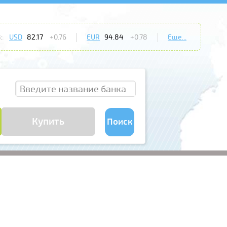
:
USD
82.17
+0.76
EUR
94.84
+0.78
Еще...
Купить
Поиск