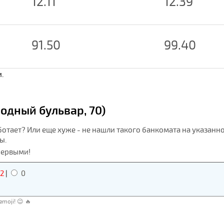
12.11
12.39
91.50
99.40
.
одный бульвар, 70)
ботает? Или еще хуже - не нашли такого банкомата на указанн
ы.
первыми!
2
|
0