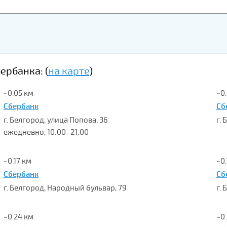
рбанка: (
на карте
)
~0.05 км
~0
Сбербанк
Сб
г. Белгород, улица Попова, 36
г. 
ежедневно, 10:00–21:00
~0.17 км
~0.
Сбербанк
Сб
г. Белгород, Народный бульвар, 79
г. 
~0.24 км
~0