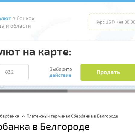
алют
в банках
Курс ЦБ РФ на 08.08
а и области
лют на карте:
Выберите
Продать
действие
:
Сбербанка
Платежный терминал Сбербанка в Белгороде
банка в Белгороде