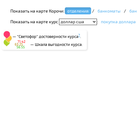
Показать на карте Корочи:
отделения
/
банкоматы
/
бан
Показать на карте курс
:
покупка доллара
?
— "Светофор" достоверности курса
.
71.42
— Шкала выгодности курса.
63.25
56.55