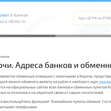
алют
в банках
Курс ЦБ РФ на 07.08
а и области
нников
очи. Адреса банков и обмен
 валютно обменные операции с наличными в Короче, представл
орой можно обменять валюту на рубли и наоборот, курс
прода
ется на официальных сайтах всех банков и обменных пунктов 
ых источников и на обратной связи от наших посетителей.
та воспользуйтесь функцией "Ближайшие пункты обмена". Сис
тактными телефонами.