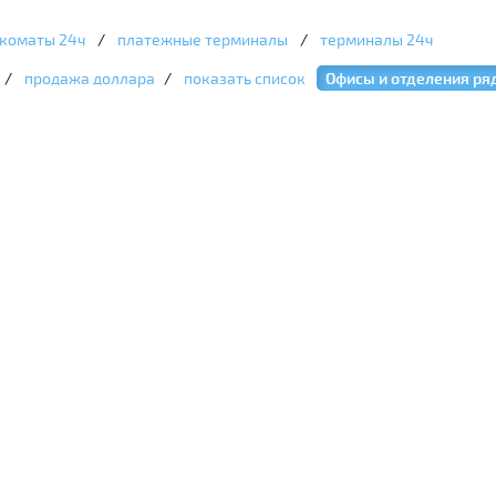
коматы 24ч
/
платежные терминалы
/
терминалы 24ч
/
продажа доллара
/
показать список
Офисы и отделения ря