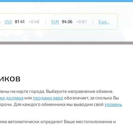
:
USD
81.41
+0.48
EUR
94.06
+0.87
Еще...
ников
ены на карте города. Выберите направление обмена:
жи доллара
или
продажи евро
обозначает, за сколько Вы
Корочи. Для каждого обменника мы выводим свой
уровень
тема автоматически определит Ваше местоположение и