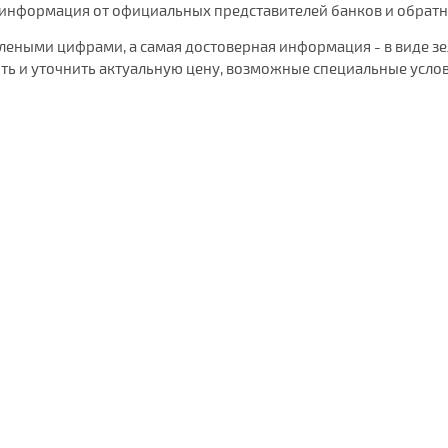
 информация от официальных представителей банков и обратная
елеными цифрами, а самая достоверная информация - в виде 
ь и уточнить актуальную цену, возможные специальные услов