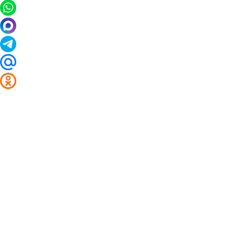
2014 - 2026 Valuta24.ru. Выгодные курсы валют 
Таблицы и графики курсов:
Курс валют в банках и обменниках Корочи
Курс доллара
Курс евро
Курс китайского юаня