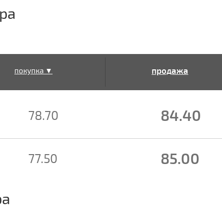
ра
продажа
покупка ▼
▲
84.40
78.70
85.00
77.50
ра