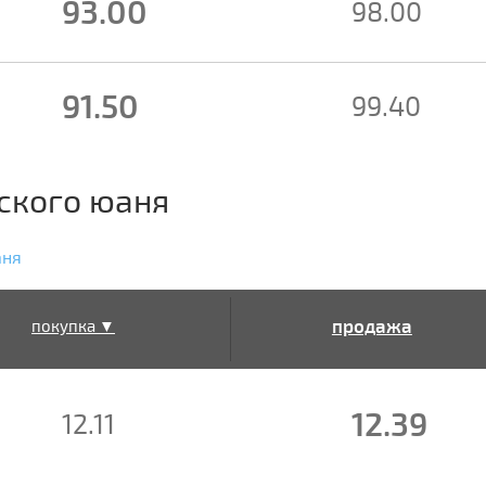
93.00
98.00
91.50
99.40
ского юаня
аня
продажа
покупка ▼
▲
12.39
12.11