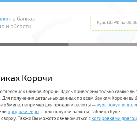
алют
в банках
Курс ЦБ РФ на 08.08
а и области
никах Корочи
 отделениях банков Корочи. Здесь приведены только самые в
 Для получения детальных данных по всем банкам Корочи вы
ие обмена, например для продажи валюты —
курс покупки дол
или
продажи евро
— для покупки валюты. Таблица будет
 сверху. Также Вы можете ознакомиться с
котировками драго