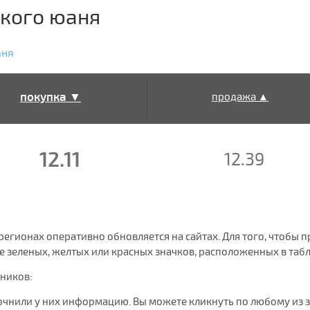
ского юаня
аня
покупка ▼
продажа ▲
12.11
12.39
х регионах оперативно обновляется на сайтах. Для того, чтоб
 зеленых, желтых или красных значков, расположенных в табл
чников:
очнили у них информацию. Вы можете кликнуть по любому из 