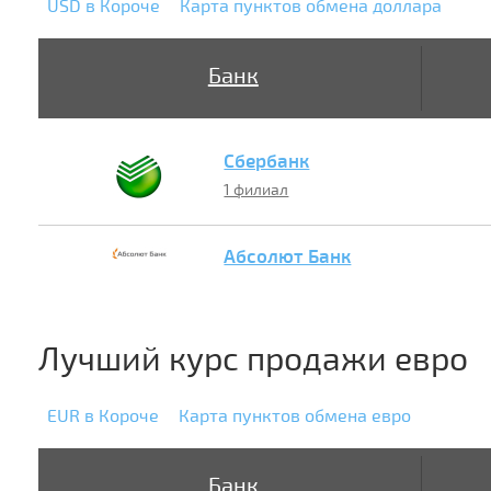
USD в Короче
Карта пунктов обмена доллара
Банк
Сбербанк
1 филиал
Абсолют Банк
Лучший курс продажи евро
EUR в Короче
Карта пунктов обмена евро
Банк