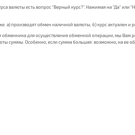
са валюты есть вопрос "Верный курс?". Нажимая на "Да" или "Н
нке: а) производят обмен наличной валюты; б) курс актуален и 
 или обменника для осуществления обменной операции, мы Вам 
ты суммы. Особенно, если сумма большая: возможно, на ее о