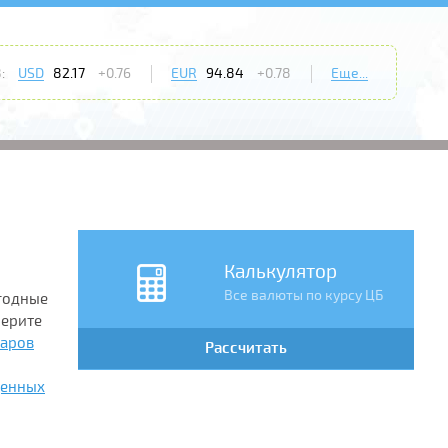
:
USD
82.17
+0.76
EUR
94.84
+0.78
Еще...
Калькулятор
Все валюты по курсу ЦБ
ыгодные
берите
ларов
Рассчитать
ценных