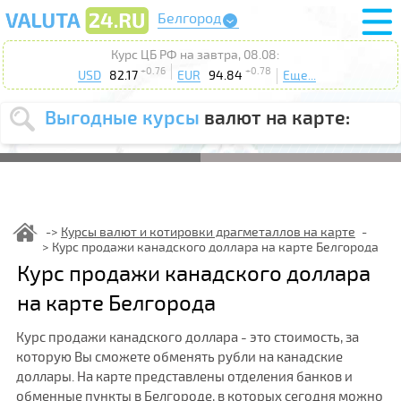
Белгород
Курс ЦБ РФ на завтра, 08.08:
+0.76
+0.78
USD
82.17
EUR
94.84
Еще...
Выгодные курсы
валют на карте:
Выберите
USD
EUR
валюту
:
Введите
курс до
:
Курсы валют и котировки драгметаллов на карте
Курс продажи канадского доллара на карте Белгорода
Выберите
Продать
Купить
Курс продажи канадского доллара
действие
:
на карте Белгорода
Поиск
Курс продажи канадского доллара - это стоимость, за
которую Вы сможете обменять рубли на канадские
доллары. На карте представлены отделения банков и
обменные пункты в Белгороде, в которых сегодня можно