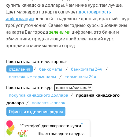
купить канадские доллары. Чем ниже курс, тем лучше.
Цвет маркеров на карте означает
достоверность
информации
зеленый - надежные данные, красный - курс
требует уточнения. Самые выгодные курсы обозначены
на карте Белгорода
зелеными
цифрами: это банки и
обменники, предлагающие наиболее низкий курс
продажи и минимальный спред.
Показать на карте Белгорода:
отделения
/
банкоматы
/
банкоматы 24ч
/
платежные терминалы
/
терминалы 24ч
Показать на карте курс
:
покупка канадского доллара
/
продажа канадского
доллара
/
показать список
Офисы и отделения рядом
?
— "Светофор" достоверности курса
.
71.42
— Шкала выгодности курса.
63.25
56.55