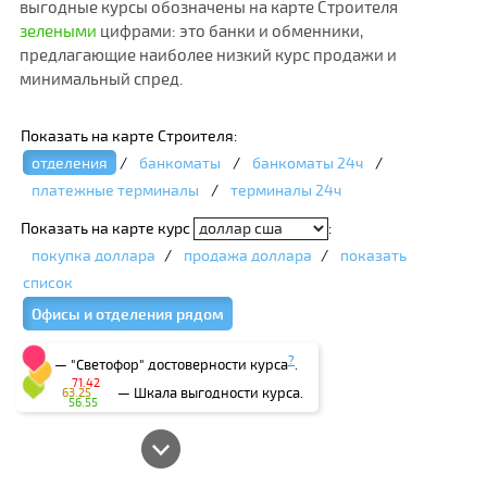
выгодные курсы обозначены на карте Строителя
зелеными
цифрами: это банки и обменники,
предлагающие наиболее низкий курс продажи и
минимальный спред.
Показать на карте Строителя:
отделения
/
банкоматы
/
банкоматы 24ч
/
платежные терминалы
/
терминалы 24ч
Показать на карте курс
:
покупка доллара
/
продажа доллара
/
показать
список
Офисы и отделения рядом
?
— "Светофор" достоверности курса
.
71.42
— Шкала выгодности курса.
63.25
56.55