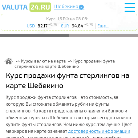
Шебекино
Курс ЦБ РФ на 08.08:
+0.76
+0.78
USD
82.17
EUR
94.84
Еще...
Курсы валют на карте
Курс продажи фунта
стерлингов на карте Шебекино
Курс продажи фунта стерлингов на
карте Шебекино
Курс продажи фунта стерлингов - это стоимость, за
которую Вы сможете обменять рубли на фунты
стерлингов. На карте представлены отделения банков и
обменные пункты в Шебекино, в которых сегодня можно
купить фунты стерлингов. Чем ниже курс, тем лучше. Цвет
маркеров на карте означает
достоверность информации
зеленый - надежные данные, красный - курс требует