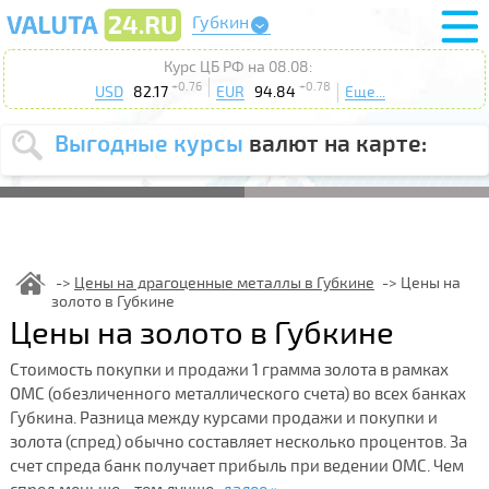
Губкин
Курс ЦБ РФ на 08.08:
+0.76
+0.78
USD
82.17
EUR
94.84
Еще...
Выгодные курсы
валют на карте:
Выберите
USD
EUR
валюту
:
Введите
курс от
:
Цены на драгоценные металлы в Губкине
Цены на
золото в Губкине
Выберите
Продать
Купить
Цены на золото в Губкине
действие
:
Стоимость покупки и продажи 1 грамма золота в рамках
Поиск
ОМС (обезличенного металлического счета) во всех банках
Губкина. Разница между курсами продажи и покупки и
золота (спред) обычно составляет несколько процентов. За
счет спреда банк получает прибыль при ведении ОМС. Чем