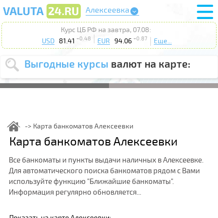
Алексеевка
Курс ЦБ РФ на завтра, 07.08:
+0.48
+0.87
USD
81.41
EUR
94.06
Еще...
Выгодные курсы
валют на карте:
Выберите
USD
EUR
валюту
:
Введите
курс от
:
Карта банкоматов Алексеевки
Выберите
Карта банкоматов Алексеевки
Продать
Купить
действие
:
Все банкоматы и пункты выдачи наличных в Алексеевке.
Поиск
Для автоматического поиска банкоматов рядом с Вами
используйте функцию "Ближайшие банкоматы".
Информация регулярно обновляется...
Показать на карте Алексеевки: