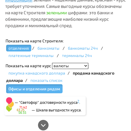
требует уточнения. Самые выгодные курсы обозначены
на карте Строителя
зелеными
цифрами: это банки и
обменники, предлагающие наиболее низкий курс
продажи и минимальный спред.
Показать на карте Строителя:
отделения
/
банкоматы
/
банкоматы 24ч
/
платежные терминалы
/
терминалы 24ч
Показать на карте курс
:
покупка канадского доллара
/
продажа канадского
доллара
/
показать список
Офисы и отделения рядом
?
— "Светофор" достоверности курса
.
71.42
— Шкала выгодности курса.
63.25
56.55