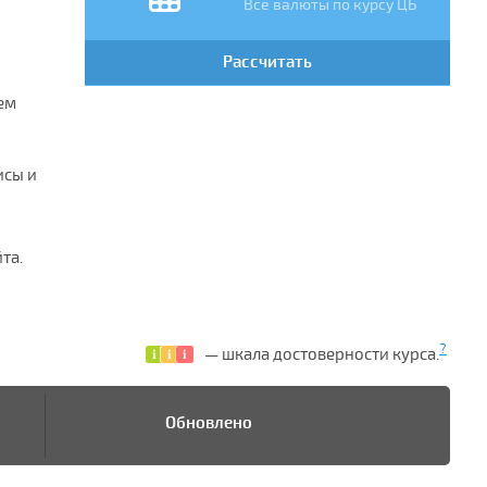
Все валюты по курсу ЦБ
Рассчитать
ем
исы и
та.
?
— шкала достоверности курса.
Обновлено