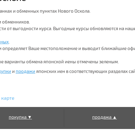
банках и обменных пунктах Нового Оскола.
и обменников.
ости от выгодности курса. Выгодные курсы обновляются на наш
нных
.
ки определяет Ваше местоположение и выводит ближайшие оф
ные варианты обмена японской иены отмечены зеленым.
купки
и
продажи
японских иен в соответствующих разделах сай
 карте
покупка ▼
продажа ▲