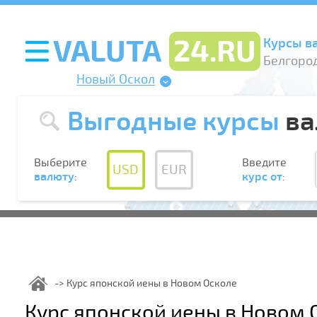
Курсы в
Белгород
Новый Оскол
Выгодные курсы
ва
Выберите
Введите
USD
EUR
валюту
:
курс от
:
Курс японской иены в Новом Осколе
Курс японской иены в Новом 