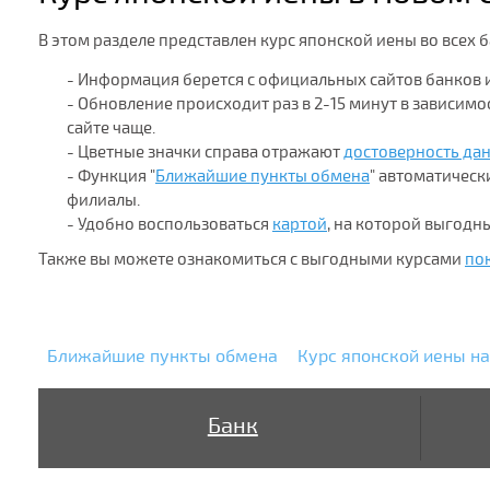
В этом разделе представлен курс японской иены во всех 
- Информация берется с официальных сайтов банков 
- Обновление происходит раз в 2-15 минут в зависим
сайте чаще.
- Цветные значки справа отражают
достоверность да
- Функция "
Ближайшие пункты обмена
" автоматичес
филиалы.
- Удобно воспользоваться
картой
, на которой выгод
Также вы можете ознакомиться с выгодными курсами
по
Ближайшие пункты обмена
Курс японской иены на
Банк