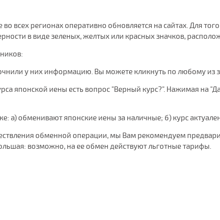
е во всех регионах оперативно обновляется на сайтах. Для т
ности в виде зеленых, желтых или красных значков, располож
чников:
очнили у них информацию. Вы можете кликнуть по любому из 
рса японской иены есть вопрос "Верный курс?". Нажимая на "Да"
нке: а) обменивают японские иены за наличные; б) курс актуале
уществления обменной операции, мы Вам рекомендуем предвари
ольшая: возможно, на ее обмен действуют льготные тарифы.