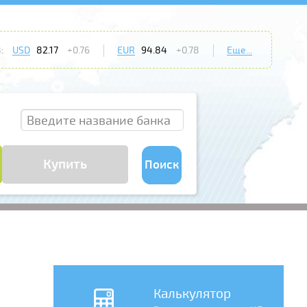
:
USD
82.17
+0.76
EUR
94.84
+0.78
Еще...
Купить
Поиск
Калькулятор