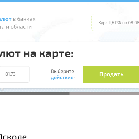
алют
в банках
Курс ЦБ РФ на 08.08
а и области
лют на карте:
Выберите
Продать
действие
:
Осколе