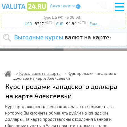
Алексеевка
Курс ЦБ РФ на 08.08:
+0.76
+0.78
USD
82.17
EUR
94.84
Еще...
Выгодные курсы
валют на карте:
Выберите
USD
EUR
валюту
:
Введите
курс до
:
Курсы валют на карте
Курс продажи канадского
доллара на карте Алексеевки
Выберите
Продать
Купить
Курс продажи канадского доллара
действие
:
на карте Алексеевки
Поиск
Курс продажи канадского доллара - это стоимость, за
которую Вы сможете обменять рубли на канадские
доллары. На карте представлены отделения банков и
обменные пункты в Алексеевке, в которых сегодня