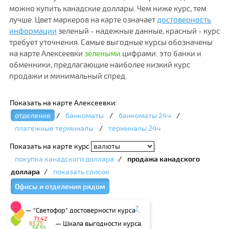
можно купить канадские доллары. Чем ниже курс, тем
лучше. Цвет маркеров на карте означает
достоверность
информации
зеленый - надежные данные, красный - курс
требует уточнения. Самые выгодные курсы обозначены
на карте Алексеевки
зелеными
цифрами: это банки и
обменники, предлагающие наиболее низкий курс
продажи и минимальный спред.
Показать на карте Алексеевки:
отделения
/
банкоматы
/
банкоматы 24ч
/
платежные терминалы
/
терминалы 24ч
Показать на карте курс
:
покупка канадского доллара
/
продажа канадского
доллара
/
показать список
Офисы и отделения рядом
?
— "Светофор" достоверности курса
.
71.42
— Шкала выгодности курса.
63.25
56.55